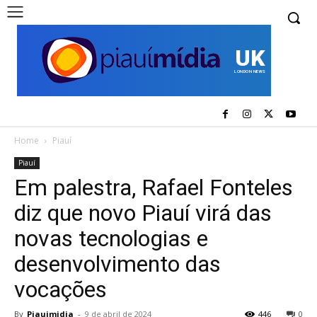
UK
LONDON NEWS
Home
Piauí
Piauí
Em palestra, Rafael Fonteles
diz que novo Piauí virá das
novas tecnologias e
desenvolvimento das
vocações
By
Piauimidia
-
9 de abril de 2024
446
0