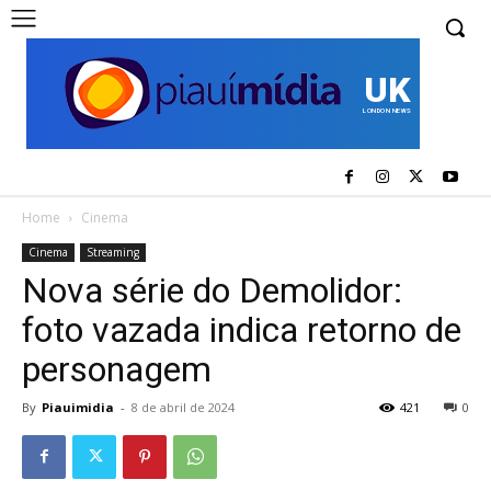
UK
LONDON NEWS
Home
Cinema
Cinema
Streaming
Nova série do Demolidor:
foto vazada indica retorno de
personagem
By
Piauimidia
-
8 de abril de 2024
421
0