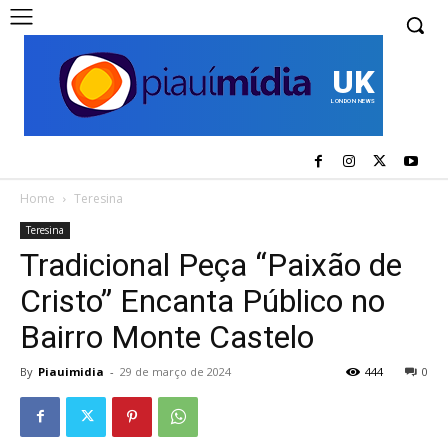
UK
LONDON NEWS
Home
Teresina
Teresina
Tradicional Peça “Paixão de
Cristo” Encanta Público no
Bairro Monte Castelo
By
Piauimidia
-
29 de março de 2024
444
0