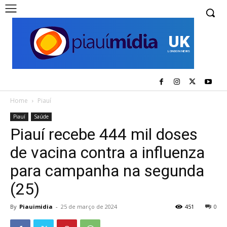
UK
LONDON NEWS
Home
Piauí
Piauí
Saúde
Piauí recebe 444 mil doses
de vacina contra a influenza
para campanha na segunda
(25)
By
Piauimidia
-
25 de março de 2024
451
0