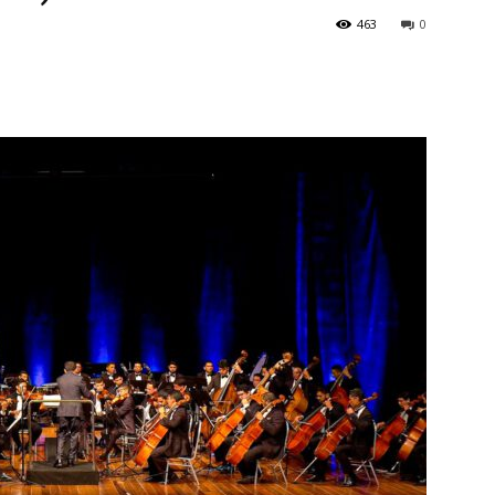
463
0