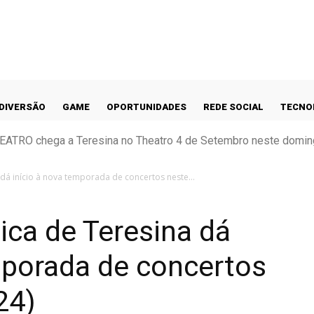
DIVERSÃO
GAME
OPORTUNIDADES
REDE SOCIAL
TECNO
EATRO chega a Teresina no Theatro 4 de Setembro neste domin
dá início à nova temporada de concertos neste...
ica de Teresina dá
mporada de concertos
24)