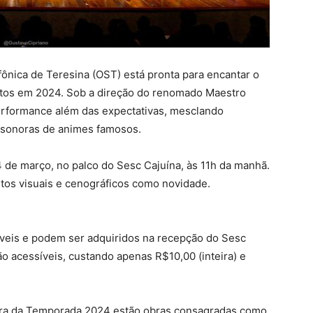
ônica de Teresina (OST) está pronta para encantar o
tos em 2024. Sob a direção do renomado Maestro
rformance além das expectativas, mesclando
s sonoras de animes famosos.
 de março, no palco do Sesc Cajuína, às 11h da manhã.
tos visuais e cenográficos como novidade.
íveis e podem ser adquiridos na recepção do Sesc
ão acessíveis, custando apenas R$10,00 (inteira) e
tura da Temporada 2024 estão obras consagradas como