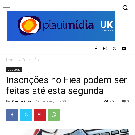
UK
LONDON NEWS
Home
Educação
Educação
Inscrições no Fies podem ser
feitas até esta segunda
By
Piauimidia
-
18 de março de 2024
453
0